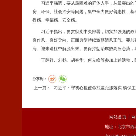
习近平强调，要从最困难的群体入手，从最突出的问
房、环保、社会治安等问题，集中全力做好普惠性、基
得感、幸福感、安全感。
习近平指出，要贯彻党中央部署，切实加强党的政治
良作风、良好导向、正面典型持续激荡清风正气。要加
海、迎来送往中解脱出来。要保持惩治腐败高压态势，
丁薛祥、刘鹤、胡春华、何立峰等参加上述活动，陈
分享到：
上一篇：
习近平：守初心担使命找差距抓落实 确保
网站首页
|
网
地址：北京市西城区