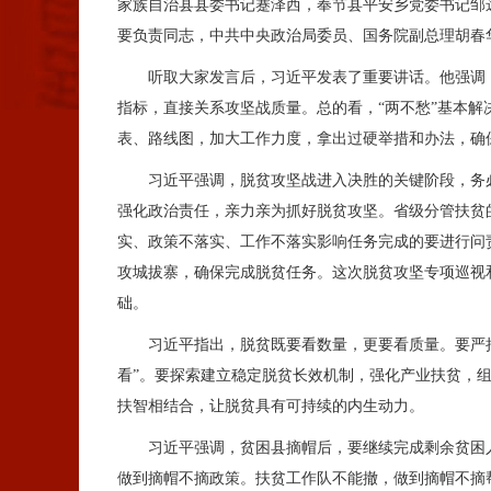
家族自治县县委书记蹇泽西，奉节县平安乡党委书记邹
要负责同志，中共中央政治局委员、国务院副总理胡春
听取大家发言后，习近平发表了重要讲话。他强调，到
指标，直接关系攻坚战质量。总的看，“两不愁”基本解
表、路线图，加大工作力度，拿出过硬举措和办法，确
习近平强调，脱贫攻坚战进入决胜的关键阶段，务必一
强化政治责任，亲力亲为抓好脱贫攻坚。省级分管扶贫
实、政策不落实、工作不落实影响任务完成的要进行问
攻城拔寨，确保完成脱贫任务。这次脱贫攻坚专项巡视
础。
习近平指出，脱贫既要看数量，更要看质量。要严把
看”。要探索建立稳定脱贫长效机制，强化产业扶贫，
扶智相结合，让脱贫具有可持续的内生动力。
习近平强调，贫困县摘帽后，要继续完成剩余贫困人
做到摘帽不摘政策。扶贫工作队不能撤，做到摘帽不摘