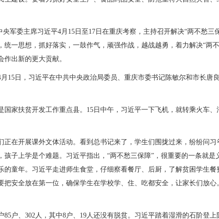
央军委主席习近平4月15日至17日在重庆考察，主持召开解决“两不愁三
，统一思想，抓好落实，一鼓作气，顽强作战，越战越勇，着力解决“两不
会作出新的更大贡献。
15日，习近平在中共中央政治局委员、重庆市委书记陈敏尔和市长唐良
家扶贫开发工作重点县。15日中午，习近平一下飞机，就转乘火车、汽
正在开展课外文体活动。看到总书记来了，学生们围拢过来，纷纷问习
，孩子上学是个难题。习近平指出，“两不愁三保障”，很重要的一条就是
乐的童年。习近平走进师生食堂，仔细察看餐厅、后厨，了解贫困学生餐
要把安全放在第一位，确保学生在学校学、住、吃都安全，让家长们放心
5户、302人，其中8户、19人还没有脱贫。习近平踏着湿滑的石阶登