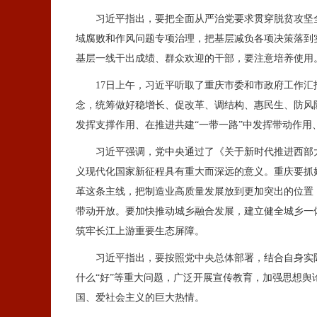
习近平指出，要把全面从严治党要求贯穿脱贫攻坚全
域腐败和作风问题专项治理，把基层减负各项决策落到
基层一线干出成绩、群众欢迎的干部，要注意培养使用
17日上午，习近平听取了重庆市委和市政府工作汇报
念，统筹做好稳增长、促改革、调结构、惠民生、防风
发挥支撑作用、在推进共建“一带一路”中发挥带动作
习近平强调，党中央通过了《关于新时代推进西部大
义现代化国家新征程具有重大而深远的意义。重庆要抓
革这条主线，把制造业高质量发展放到更加突出的位置
带动开放。要加快推动城乡融合发展，建立健全城乡一
筑牢长江上游重要生态屏障。
习近平指出，要按照党中央总体部署，结合自身实际，
什么“好”等重大问题，广泛开展宣传教育，加强思想
国、爱社会主义的巨大热情。