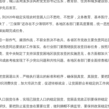
远珍，城口县周溪乡凉风村党支部书记伍东，教育部、住房和城乡建设部
华先后发言。
2020年稳定实现农村贫困人口不愁吃、不愁穿，义务教育、基本医疗
决了，“三保障”还存在不少薄弱环节。各地区各部门要高度重视，统一
保如期完成任务。
鼓作气、顽强作战，不获全胜决不收兵。各省区市党政主要负责同志要增强
的负责同志要抓好工作落实。各行业部门要围绕脱贫攻坚目标任务，按照
责。党中央制定了支持深度贫困地区脱贫攻坚的实施意见，各方面都加大
和成效考核发现了不少突出问题和共性问题。各地区各部门要全面排查梳
贫困退出关，严格执行退出的标准和程序，确保脱真贫、真脱贫。要把防
组织消费扶贫，加大培训力度，促进转移就业，让贫困群众有稳定的工作
口脱贫任务，实现已脱贫人口的稳定脱贫。贫困县党政正职要保持稳定
帮扶。要把防止返贫放在重要位置，做到摘帽不摘监管。要保持政策稳定