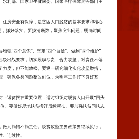
、水利部、国家卫生健康委、国家医疗保障局等部门主
、住房安全有保障，是贫困人口脱贫的基本要求和核心
思想，抓好落实。要摸清底数，聚焦突出问题，明确时间
“四个意识”、坚定“四个自信”、做到“两个维护”，
尽锐出战要求，切实履职尽责、合力攻坚，对责任不落
了力度，但不能放松。要逐一研究细化实化攻坚举措，
理，确保各类问题整改到位，为明年工作打下良好基
止返贫摆在重要位置，适时组织对脱贫人口开展“回头
岗位。要做好易地扶贫搬迁后续帮扶。要加强扶贫同扶志
，做到摘帽不摘责任。脱贫攻坚主要政策要继续执行，
性、连续性。