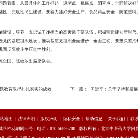
题着眼，从最具体的工作抓起，通堵点、疏痛点、消盲点，全面解决好
础性、兜底性民生建设。要着力抓好安全生产、食品药品安全、防范重特
建设，培养一支忠诚干净担当的高素质干部队伍，积极营造建功新时代
强党的基层组织建设，推动基层党组织全面进步、全面过硬。要坚决整治
巩固反腐败斗争压倒性胜利。
全国、陈敏尔出席座谈会。
主题教育取得扎扎实实的成效
下一篇：
习近平：关于坚持和发展
站地图
|
法律声明
|
版权声明
|
隐私安全
|
帮助信息
|
关于我们
|
联
棉花胡同83号 · 电话：010-56895700 · 版权所有：北京中医药大