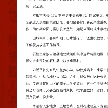
感、安全感。
本报重庆4月17日电 中共中央总书记、国家主席、中
坚战进入决胜的关键阶段，各地区各部门务必高度重视
作，为如期全面打赢脱贫攻坚战、如期全面建成小康社
山城四月，春风和煦，山水透绿，一派生机勃勃。4月
了解脱贫攻坚工作情况。
石柱土家族自治县地处武陵山集中连片特困地区，是国
抵达大山深处的石柱县中益乡华溪村。
习近平首先来到中益乡小学。学校操场上，小学生们
活情况。中益乡地处大山深山之中，群众居住比较分散
育。要保证贫困山区的孩子上学受教育，有一个幸福快
要当好老师，又要当好临时家长，把学生教好、管好。
脱贫贡献一份力量。
华溪村人多地少，土地贫瘠，全村有建档立卡贫困户8