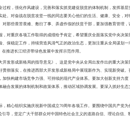
过程，强化作风建设，完善和落实抓党建促脱贫的体制机制，发挥基层
实处。对奋战在脱贫攻坚一线的同志要关心他们的生活、健康、安全，对
。对那些畏苦畏难、敷衍了事、弄虚作假的扶贫干部，要加强教育管理，
，对重庆各项工作取得的成绩给予肯定，希望重庆全面落实党中央决策
险、保稳定工作，持续营造风清气正的政治生态，更加注重从全局谋划一
用、在推进长江经济带绿色发展中发挥示范作用。
开发形成新格局的指导意见》。这是党中央从全局出发作出的重大决策
好贯彻落实，在推进西部大开发形成新格局中展现新作为、实现新突破。
，加快构建市场竞争力强、可持续的现代产业体系。要加大创新支持力度
体融合发展的体制机制和政策体系，推动区域协调发展。要深入抓好生态
精心组织实施庆祝新中国成立70周年各项工作。要围绕中国共产党为什么
舆论引导，坚定广大干部群众对中国特色社会主义的道路自信、理论自信、