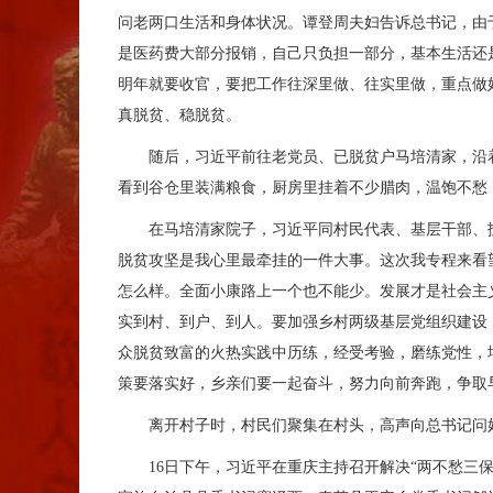
问老两口生活和身体状况。谭登周夫妇告诉总书记，由
是医药费大部分报销，自己只负担一部分，基本生活还
明年就要收官，要把工作往深里做、往实里做，重点做
真脱贫、稳脱贫。
随后，习近平前往老党员、已脱贫户马培清家，沿着
看到谷仓里装满粮食，厨房里挂着不少腊肉，温饱不愁
在马培清家院子，习近平同村民代表、基层干部、扶
脱贫攻坚是我心里最牵挂的一件大事。这次我专程来看
怎么样。全面小康路上一个也不能少。发展才是社会主
实到村、到户、到人。要加强乡村两级基层党组织建设
众脱贫致富的火热实践中历练，经受考验，磨练党性，
策要落实好，乡亲们要一起奋斗，努力向前奔跑，争取
离开村子时，村民们聚集在村头，高声向总书记问好
16日下午，习近平在重庆主持召开解决“两不愁三保