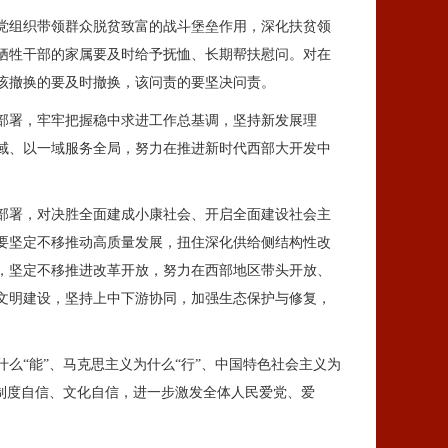
党组织带领群众脱贫致富的战斗堡垒作用，深化扶贫领
牺牲干部的家属要及时给予抚恤、长期帮扶慰问。对在
该撤换的要及时撤换，该问责的要坚决问责。
部署，牢牢把握稳中求进工作总基调，坚持新发展理
域、以一域服务全局，努力在推进新时代西部大开发中
部署，对决胜全面建成小康社会、开启全面建设社会主
要坚定不移推动高质量发展，扭住深化供给侧结构性改
，坚定不移推进改革开放，努力在西部地区带头开放、
文明建设，坚持上中下游协同，加强生态保护与修复，
“能”、马克思主义为什么“行”、中国特色社会主义为
制度自信、文化自信，进一步激发全体人民爱党、爱