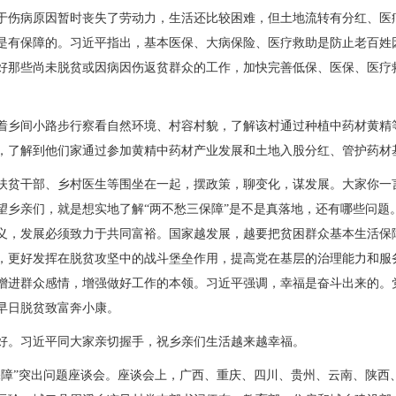
于伤病原因暂时丧失了劳动力，生活还比较困难，但土地流转有分红、医
是有保障的。习近平指出，基本医保、大病保险、医疗救助是防止老百姓
好那些尚未脱贫或因病因伤返贫群众的工作，加快完善低保、医保、医疗
乡间小路步行察看自然环境、村容村貌，了解该村通过种植中药材黄精
，了解到他们家通过参加黄精中药材产业发展和土地入股分红、管护药材
贫干部、乡村医生等围坐在一起，摆政策，聊变化，谋发展。大家你一
望乡亲们，就是想实地了解“两不愁三保障”是不是真落地，还有哪些问题
义，发展必须致力于共同富裕。国家越发展，越要把贫困群众基本生活保障
，更好发挥在脱贫攻坚中的战斗堡垒作用，提高党在基层的治理能力和服
增进群众感情，增强做好工作的本领。习近平强调，幸福是奋斗出来的。
早日脱贫致富奔小康。
。习近平同大家亲切握手，祝乡亲们生活越来越幸福。
障”突出问题座谈会。座谈会上，广西、重庆、四川、贵州、云南、陕西