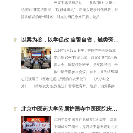
开展主题党日活动——参观“国社之镜·世
纪光影”新闻摄影展。“以影像著史”，用镜头记录时代风云，伴
随讲解员的动情讲述，时光的闸门徐徐开启，党员…
以案为鉴，以学促改 自警自省，触类旁通——护国寺中医医院召开警示教育大会
2024年8月12日下午，护国寺中医医院党
委组织召开“以案为鉴、以案促改”警示教
育大会。医院领导班子、党支部书记、全
体中层干部参加会议。会上，首先组织同
志们观看了《医者之鉴“折翼的白衣天使”》、《八小时之
外》、《持续发力 纵深推进》警示教育片。随后，由党委副…
北京中医药大学附属护国寺中医医院庆祝建党103周年系列活动
2024年是中国共产党成立103 周年，是新
中国成立75周年，是习近平总书记对北京