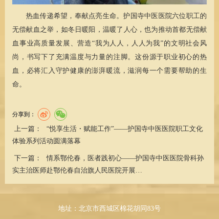
热血传递希望，奉献点亮生命。护国寺中医医院六位职工的
无偿献血之举，如冬日暖阳，温暖了人心，也为推动首都无偿献
血事业高质量发展、营造“我为人人，人人为我”的文明社会风
尚，书写下了充满温度与力量的注脚。这份源于职业初心的热
血，必将汇入守护健康的澎湃暖流，滋润每一个需要帮助的生
命。
分享到：
上一篇：
“悦享生活・赋能工作”——护国寺中医医院职工文化
体验系列活动圆满落幕
下一篇：
情系鄂伦春，医者践初心——护国寺中医医院骨科孙
实主治医师赴鄂伦春自治旗人民医院开展…
地址：北京市西城区棉花胡同83号