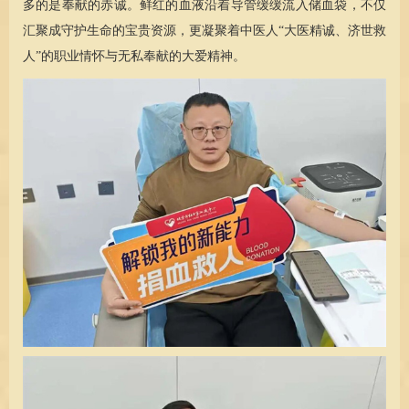
多的是奉献的赤诚。鲜红的血液沿着导管缓缓流入储血袋，不仅
汇聚成守护生命的宝贵资源，更凝聚着中医人“大医精诚、济世救
人”的职业情怀与无私奉献的大爱精神。