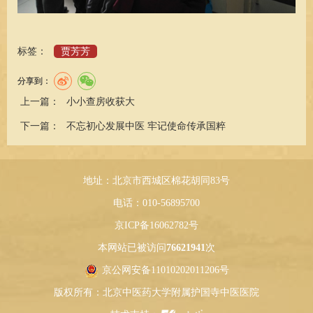
标签：
贾芳芳
分享到：
上一篇：
小小查房收获大
下一篇：
不忘初心发展中医 牢记使命传承国粹
地址：北京市西城区棉花胡同83号
电话：010-56895700
京ICP备16062782号
本网站已被访问
76621941
次
京公网安备11010202011206号
版权所有：北京中医药大学附属护国寺中医医院