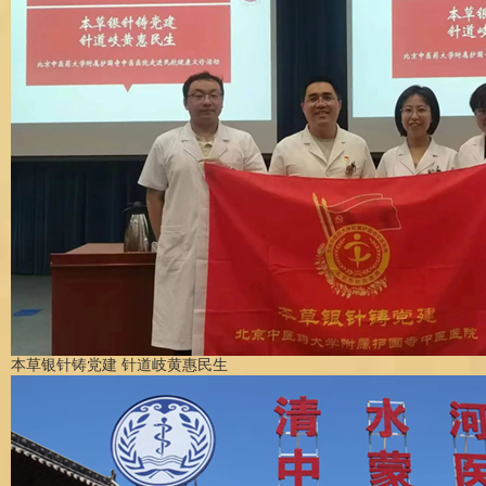
本草银针铸党建 针道岐黄惠民生