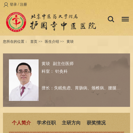
/
登录
注册
您所在的位置：
首页
>>
医生介绍
>>
黄琰
黄琰
副主任医师
科室：
针灸科
擅长：失眠焦虑、胃肠病、颈椎病、腰腿痛、眩晕、中风、月经不调、神经痛等。
个人简介
学术任职
主研方向
获奖情况