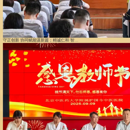
守正创新 协同赋能谋新篇；精诚仁和 智…