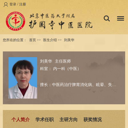
/
登录
注册
您所在的位置：
首页
>>
医生介绍
>>
刘美华
刘美华
主任医师
科室：
内一科（中医）
擅长：中医药治疗脾胃消化病、眩晕、失眠等内科常见疾病。
个人简介
学术任职
主研方向
获奖情况