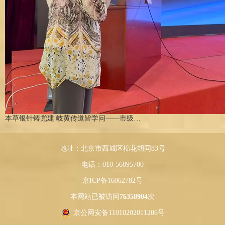
本草银针铸党建 岐黄传道皆学问——市级…
地址：北京市西城区棉花胡同83号
电话：010-56895700
京ICP备16062782号
本网站已被访问
76358904
次
京公网安备11010202011206号