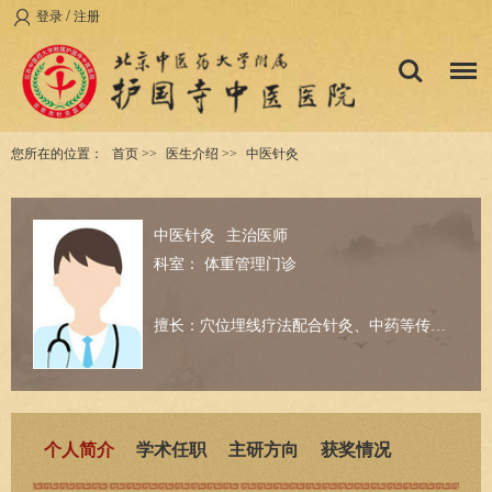
/
登录
注册
您所在的位置：
首页
>>
医生介绍
>>
中医针灸
中医针灸
主治医师
科室：
体重管理门诊
擅长：穴位埋线疗法配合针灸、中药等传统绿色疗法针对肥胖人群进行体重干预管理。
个人简介
学术任职
主研方向
获奖情况